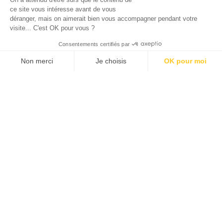
ce site vous intéresse avant de vous
déranger, mais on aimerait bien vous accompagner pendant votre
visite... C'est OK pour vous ?
Consentements certifiés par
Non merci
Je choisis
OK pour moi
Où nous trouver
Axeptio consent
Plateforme de Gestion du Consentement : Personnalisez vos O
60 rue Francois 1er
75008 Paris
Notre plateforme vous permet d'adapter et de gérer vos paramètr
01 87 20 01 70
info@limayacapital.com