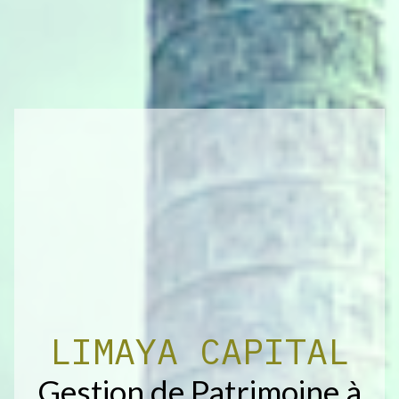
L
I
M
A
Y
A
C
A
P
I
T
A
L
Gestion de Patrimoine à