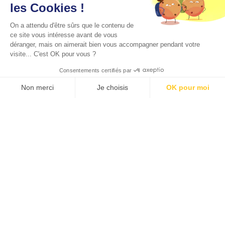
les Cookies !
On a attendu d'être sûrs que le contenu de
ce site vous intéresse avant de vous
déranger, mais on aimerait bien vous accompagner pendant votre
visite... C'est OK pour vous ?
Consentements certifiés par
Non merci
Je choisis
OK pour moi
Axeptio consent
Plateforme de Gestion du Consentement : Personnalisez vos O
Notre plateforme vous permet d'adapter et de gérer vos paramètr