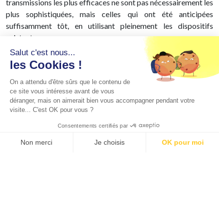
transmissions les plus efficaces ne sont pas nécessairement les
plus sophistiquées, mais celles qui ont été anticipées
suffisamment tôt, en utilisant pleinement les dispositifs
existants.
Salut c'est nous...
les Cookies !
On a attendu d'être sûrs que le contenu de
ce site vous intéresse avant de vous
déranger, mais on aimerait bien vous accompagner pendant votre
visite... C'est OK pour vous ?
Consentements certifiés par
Non merci
Je choisis
OK pour moi
Axeptio consent
Plateforme de Gestion du Consentement : Personnalisez vos O
Notre plateforme vous permet d'adapter et de gérer vos paramètr